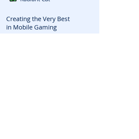
Creating the Very Best
in Mobile Gaming
Contact
info@radiantcat.studio
Tel:
0212 877 18 77
Maslak Mahallesi, Taşyoncası Sokak,
Maslak 1453 F1 Blok No:1/G Kat: 7 No:
97-98, İç Kapı No:76- 77 Sarıyer /
İstanbul
(Yıldız Teknoloji Geliştirme Bölgesi)